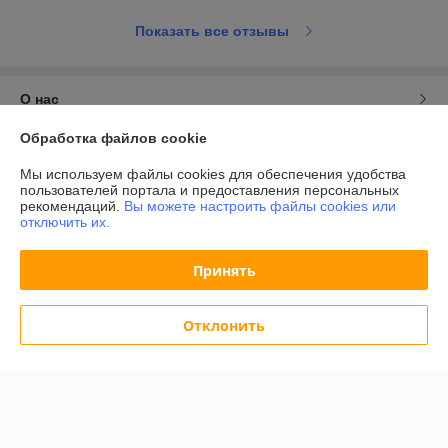
Показать все отзывы
О нас
Обработка файлов cookie
Контакты
Мы используем файлы cookies для обеспечения удобства
пользователей портала и предоставления персональных
Доставка и оплата
рекомендаций.
Вы можете настроить файлы cookies или
отключить их.
График работы
Принять
Полная версия сайта
Отклонить
Политика обработки cookies
Сайт создан на платформе Deal.by