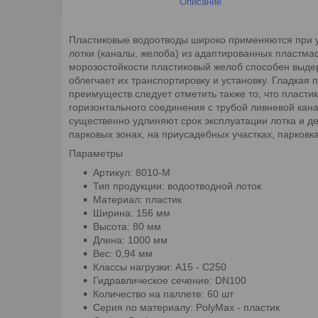
Описание
Пластиковые водоотводы широко применяются при у
лотки (каналы, желоба) из адаптированных пластмас
морозостойкости пластиковый желоб способен выде
облегчает их транспортировку и установку. Гладкая
преимуществ следует отметить также то, что пласт
горизонтального соединения с трубой ливневой кан
существенно удлиняют срок эксплуатации лотка и д
парковых зонах, на приусадебных участках, парковках
Параметры
Артикул: 8010-М
Тип продукции: водоотводной лоток
Материал: пластик
Ширина: 156 мм
Высота: 80 мм
Длина: 1000 мм
Вес: 0,94 мм
Класcы нагрузки: A15 - C250
Гидравлическое сечение: DN100
Количество на паллете: 60 шт
Серия по материалу: PolyMax - пластик