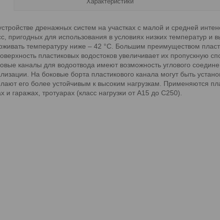
Характеристики
стройстве дренажных систем на участках с малой и средней инте
с, пригодных для использования в условиях низких температур и в
рживать температуру ниже – 42 °С. Большим преимуществом пласти
 поверхность пластиковых водостоков увеличивает их пропускную сп
иковые каналы для водоотвода имеют возможность углового соедине
ализации. На боковые борта пластикового канала могут быть устан
елают его более устойчивым к высоким нагрузкам. Применяются пл
 и гаражах, тротуарах (класс нагрузки от A15 до C250).