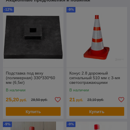
-12%
-9%
Подставка под веху
Конус 2.8 дорожный
(полимерная) 330*330*60
сигнальный 510 мм с 3-мя
мм (6,5кг)
светоотражающими
полосами (маска)
В наличии
В наличии
25,20
21
28,50 руб.
23,10 руб.
руб.
руб.
Купить
Купить
-9%
-9%