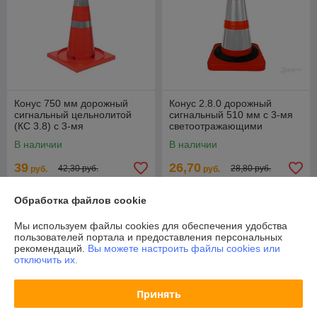
Конус 750 мм дорожный
Конус 2.8.0 дорожный
сигнальный цельнолитой
сигнальный 510 мм с 3-мя
(КС 3.8) с 3-мя
светоотражающими
светоотражающими
полосами (МАСКА) и с
В наличии
В наличии
полосами
утяжелителем
39
26,70
42,30 руб.
28,80 руб.
руб.
руб.
Купить
Купить
Обработка файлов cookie
Мы используем файлы cookies для обеспечения удобства
-6%
пользователей портала и предоставления персональных
рекомендаций.
Вы можете настроить файлы cookies или
отключить их.
Принять