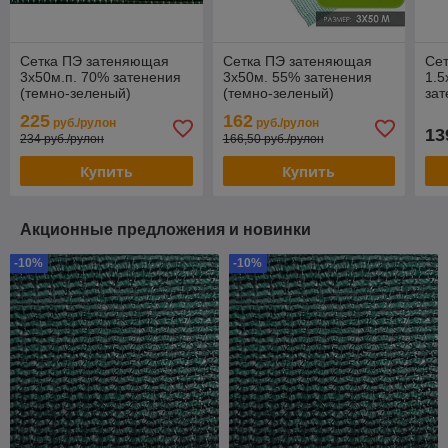
Сетка ПЭ затеняющая
Сетка ПЭ затеняющая
Се
3х50м.п. 70% затенения
3х50м. 55% затенения
1.5
(темно-зеленый)
(темно-зеленый)
зат
зе
225
162
руб./рулон
руб./рулон
13
234 руб./рулон
166,50 руб./рулон
Купить
Купить
Акционные предложения и новинки
-10%
-10%