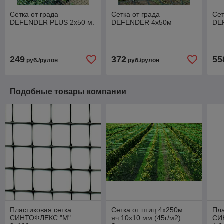
Сетка от града
Сетка от града
Сет
DEFENDER PLUS 2х50 м.
DEFENDER 4x50м
DE
249
372
55
руб./рулон
руб./рулон
Подобные товары компании
Пластиковая сетка
Сетка от птиц 4x250м.
Пла
СИНТОФЛЕКС "М"
яч.10х10 мм (45г/м2)
СИ