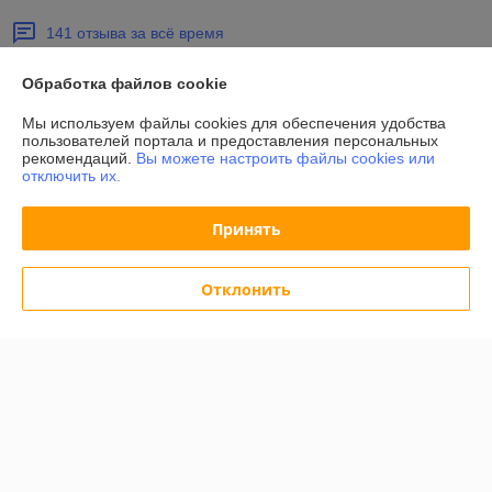
141 отзыва за всё время
Покупатель
28.07.2026
Обработка файлов cookie
Отлично
Мы используем файлы cookies для обеспечения удобства
пользователей портала и предоставления персональных
Отличный магазин, спасибо .
рекомендаций.
Вы можете настроить файлы cookies или
отключить их.
Сделка подтверждена через корзину
Принять
Евгения
22.04.2026
Отклонить
Отлично
Отличный продавец! Цена соответсвует заявленной, быстро 
отгрузили товар и были на связи.
Показать все отзывы
О нас