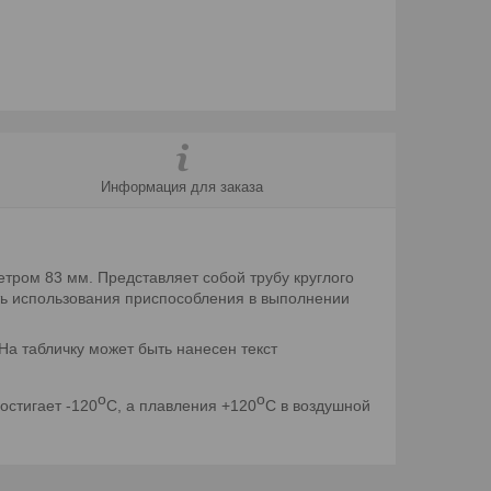
Информация для заказа
тром 83 мм. Представляет собой трубу круглого
ть использования приспособления в выполнении
а табличку может быть нанесен текст
о
о
остигает -120
С, а плавления +120
С в воздушной