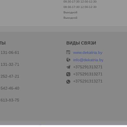
08:30-17:30
12:00-12:30
08:30-17:30
12:00-12:30
Выходной
Выходной
 131-06-61
www.dekatria.by
info@dekatria.by
 131-32-71
+375291313271
+375291313271
 252-47-21
+375291313271
 542-46-40
 613-83-75
Сайт создан на платформе Deal.by