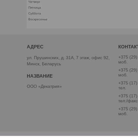
Четверг
Пятница
Суббота
Воскресенье
+375 (29)
ул. Прушинских, д. 31А, 7 этаж, офис 92,
моб.
Минск, Беларусь
+375 (29)
моб.
+375 (17)
ООО «Декатрия»
тел.
+375 (17)
тел./факс
+375 (29)
моб.